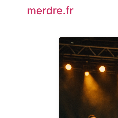
Aller
merdre.fr
au
contenu