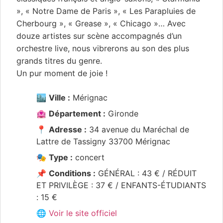
», « Notre Dame de Paris », « Les Parapluies de
Cherbourg », « Grease », « Chicago »… Avec
douze artistes sur scène accompagnés d’un
orchestre live, nous vibrerons au son des plus
grands titres du genre.
Un pur moment de joie !
🏙️
Ville :
Mérignac
🏩
Département :
Gironde
📍
Adresse :
34 avenue du Maréchal de
Lattre de Tassigny 33700 Mérignac
🎭
Type :
concert
📌
Conditions :
GÉNÉRAL : 43 € / RÉDUIT
ET PRIVILÈGE : 37 € / ENFANTS-ÉTUDIANTS
: 15 €
🌐 Voir le site officiel