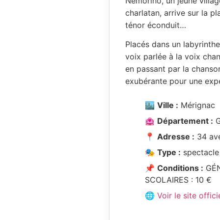
Nemorino, un jeune villag
charlatan, arrive sur la 
ténor éconduit…
Placés dans un labyrinthe 
voix parlée à la voix chan
en passant par la chanson 
exubérante pour une expé
🏙️
Ville :
Mérignac
🏩
Département :
G
📍
Adresse :
34 ave
🎭
Type :
spectacle
📌
Conditions :
GÉNÉ
SCOLAIRES : 10 €
🌐 Voir le site offici