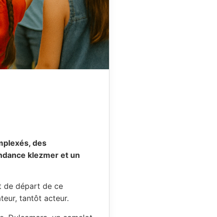
omplexés, des
endance klezmer et un
nt de départ de ce
teur, tantôt acteur.