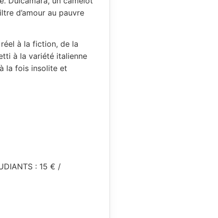
sse. Dulcamara, un camelot
hiltre d’amour au pauvre
el à la fiction, de la
ti à la variété italienne
la fois insolite et
DIANTS : 15 € /