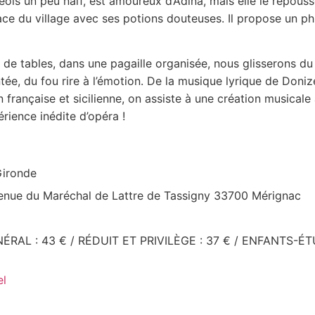
eois un peu naïf, est amoureux d’Adina, mais elle le repou
place du village avec ses potions douteuses. Il propose un p
de tables, dans une pagaille organisée, nous glisserons du ré
tée, du fou rire à l’émotion. De la musique lyrique de Donizet
française et sicilienne, on assiste à une création musicale à 
rience inédite d’opéra !
ironde
nue du Maréchal de Lattre de Tassigny 33700 Mérignac
RAL : 43 € / RÉDUIT ET PRIVILÈGE : 37 € / ENFANTS-ÉTU
el