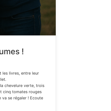
umes !
les livres, entre leur
let.
a chevelure verte, trois
et cinq tomates rouges
n va se régaler ! Ecoute