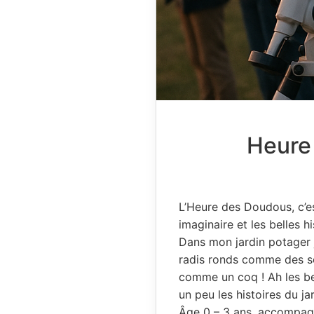
Heure
L’Heure des Doudous, c’est
imaginaire et les belles 
Dans mon jardin potager j
radis ronds comme des so
comme un coq ! Ah les bea
un peu les histoires du ja
Âge 0 – 3 ans, accompag