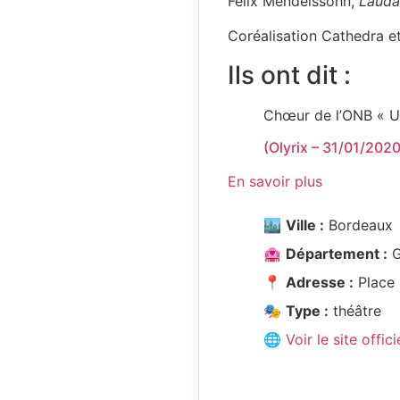
Felix Mendelssohn,
Lauda
Coréalisation Cathedra e
Ils ont dit :
Chœur de l’ONB « U
(Olyrix – 31/01/202
En savoir plus
🏙️
Ville :
Bordeaux
🏩
Département :
G
📍
Adresse :
Place 
🎭
Type :
théâtre
🌐 Voir le site offici