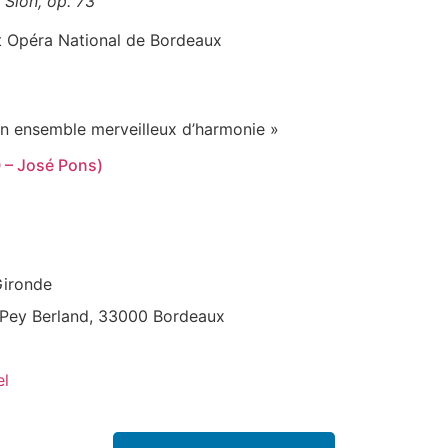
 Sion, op. 73
t Opéra National de Bordeaux
n ensemble merveilleux d’harmonie »
0 – José Pons)
ironde
Pey Berland, 33000 Bordeaux
el