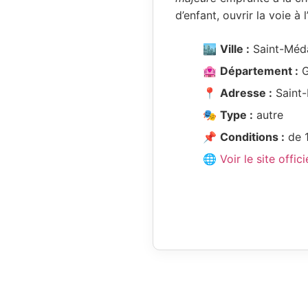
d’enfant, ouvrir la voie à 
🏙️
Ville :
Saint-Méda
🏩
Département :
G
📍
Adresse :
Saint-
🎭
Type :
autre
📌
Conditions :
de 1
🌐 Voir le site offici