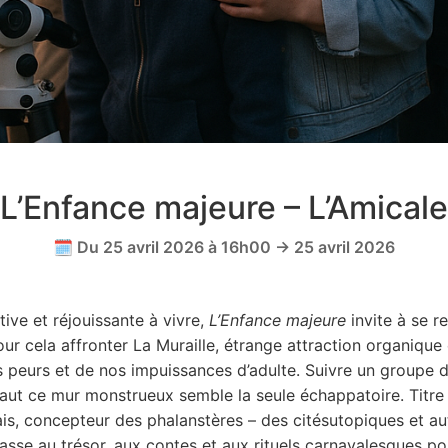
L’Enfance majeure – L’Amicale
🗓️ Du 25 avril 2026 à 16h00 → 25 avril 2026
ive et réjouissante à vivre,
L’Enfance majeure
invite à se r
 pour cela affronter La Muraille, étrange attraction organiqu
 peurs et de nos impuissances d’adulte. Suivre un groupe d
saut ce mur monstrueux semble la seule échappatoire. Tit
ais, concepteur des phalanstères – des citésutopiques et a
sse au trésor, aux contes et aux rituels carnavalesques po