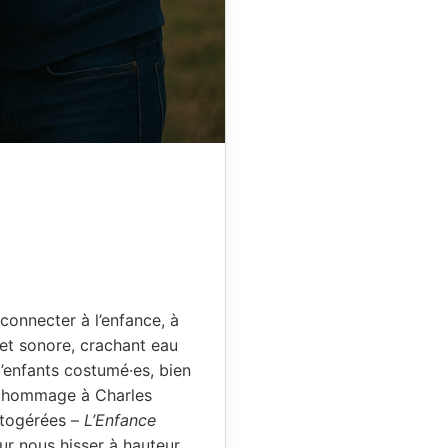
econnecter à l’enfance, à
e et sonore, crachant eau
’enfants costumé·es, bien
re hommage à Charles
utogérées –
L’Enfance
ur nous hisser à hauteur