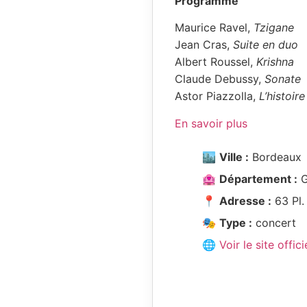
Programme
Maurice Ravel,
Tzigane
Jean Cras,
Suite en duo
Albert Roussel,
Krishna
Claude Debussy,
Sonate
Astor Piazzolla,
L’histoir
En savoir plus
🏙️
Ville :
Bordeaux
🏩
Département :
G
📍
Adresse :
63 Pl.
🎭
Type :
concert
🌐 Voir le site offici