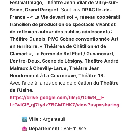
Festival Imago, Théâtre Jean Vilar de Vitry-sur-
Seine, Grand Parquet.
Soutiens
DRAC Ile-de-
France – « La Vie devant soi », réseau coopératif
francilien de production de spectacle vivant et
de réflexion autour des publics adolescents :
Théâtre Dunois, PIVO Scène conventionnée Art
en territoire, « Théâtres de Châtillon et de
Clamart », La Ferme de Bel Ebat / Guyancourt,
L’entre-Deux, Scène de Lésigny, Théâtre André
Malraux à Chevilly-Larue, Théâtre Jean
Houdremont à La Courneuve, Théâtre 13.
Avec l’aide à la résidence de création
du Théâtre
de l’Usine.
https://drive.google.com/file/d/10lw9__I-
LrGvlCIF_qj7tydzZBCMTHK7/view?usp=sharing
🏙️
Ville :
Argenteuil
🏩
Département :
Val-d'Oise