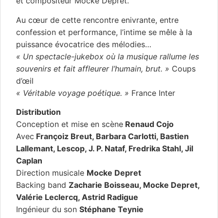
et compositeur Mocke Depret.
Au cœur de cette rencontre enivrante, entre
confession et performance, l’intime se mêle à la
puissance évocatrice des mélodies…
«
Un spectacle-jukebox où la musique rallume les
souvenirs et fait affleurer l’humain, brut.
»
Coups
d’œil
«
Véritable voyage poétique.
»
France Inter
Distribution
Conception et mise en scène
Renaud Cojo
Avec
Françoiz Breut, Barbara Carlotti, Bastien
Lallemant, Lescop, J. P. Nataf, Fredrika Stahl, Jil
Caplan
Direction musicale
Mocke Depret
Backing band
Zacharie Boisseau, Mocke Depret,
Valérie Leclercq, Astrid Radigue
Ingénieur du son
Stéphane Teynie