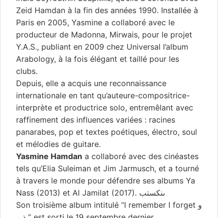
Zeid Hamdan à la fin des années 1990. Installée à
Paris en 2005, Yasmine a collaboré avec le
producteur de Madonna, Mirwais, pour le projet
Y.A.S., publiant en 2009 chez Universal l’album
Arabology, à la fois élégant et taillé pour les
clubs.
Depuis, elle a acquis une reconnaissance
internationale en tant qu’auteure-compositrice-
interprète et productrice solo, entremêlant avec
raffinement des influences variées : racines
panarabes, pop et textes poétiques, électro, soul
et mélodies de guitare.
Yasmine Hamdan
a collaboré avec des cinéastes
tels qu’Elia Suleiman et Jim Jarmusch, et a tourné
à travers le monde pour défendre ses albums Ya
Nass (2013) et Al Jamilat (2017). ىنكستب
Son troisième album intitulé “I remember I forget و
ذ ر ” est sorti le 19 septembre dernier.