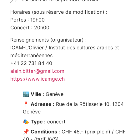
Horaires (sous réserve de modification) :
Portes : 19h00
Concert : 20h00
Renseignements (organisateur) :
ICAM-L’Olivier / Institut des cultures arabes et
méditerranéennes
+41 22 731 84 40
alain.bittar@gmail.com
https://www.icamge.ch
🏙️
Ville :
Genève
📍
Adresse :
Rue de la Rôtisserie 10, 1204
Genève
🎭
Type :
concert
📌
Conditions :
CHF 45.- (prix plein) / CHF
40.- (tarif AVS)